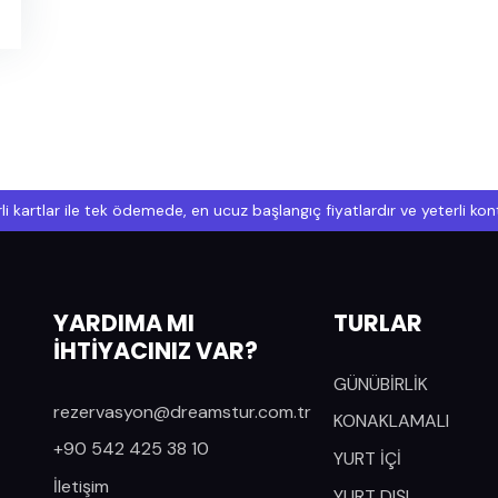
li kartlar ile tek ödemede, en ucuz başlangıç fiyatlardır ve yeterli k
YARDIMA MI
TURLAR
İHTİYACINIZ VAR?
GÜNÜBİRLİK
rezervasyon@dreamstur.com.tr
KONAKLAMALI
+90 542 425 38 10
YURT İÇİ
İletişim
YURT DIŞI