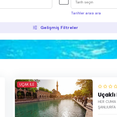
Tarihler arası ara
Ağustos 2026
Eylül 2026
Gelişmiş Filtreler
Ekim 2026
Kasım 2026
Aralık 2026
Ocak 2027
Şubat 2027
UÇAK İLE
Mart 2027
Uçaklı
HER CUMA Ç
Nisan 2027
ŞANLIURFA 
Mayıs 2027