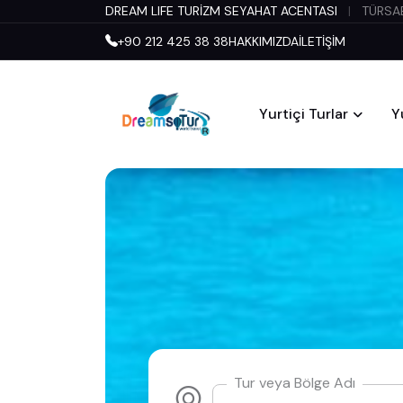
DREAM LIFE TURİZM SEYAHAT ACENTASI
|
TÜRSAB
+90 212 425 38 38
HAKKIMIZDA
İLETİŞİM
Yurtiçi Turlar
Y
Tur veya Bölge Adı