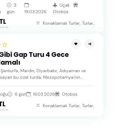
3
Uçak
u
gün
19.03.2026
Otobüs
TL
Konaklamalı Turlar, Turlar, Gap Turu, Yurtiçi Turla
yatlar
Gibi Gap Turu 4 Gece
lamalı
Şanlıurfa, Mardin, Diyarbakır, Adıyaman ve
apsayan bu özel turda; Mezopotamya’nın
lık tarihine, eşsiz kültür mirasına ve zengin
etlerine yakından tanıklık ediyorsunuz. Kadim
oğu
6 gün
16.03.2026
Otobüs
taş sokaklarında geçmişe yolculuk yaparken,
TL
nlar, geleneksel çarşılar, yöresel tatlar ve
Konaklamalı Turlar, Turlar, Gap Turu, İstanbul Çıkış
tkinliklerle dolu unutulmaz bir Güneydoğu
yatlar
eyimi sizleri bekliyor.