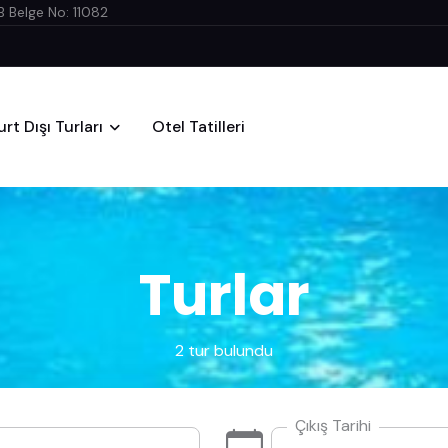
 Belge No: 11082
urt Dışı Turları
Otel Tatilleri
Turlar
2 tur bulundu
Çıkış Tarihi