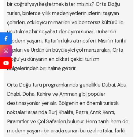
bir coğrafyayı keşfetmek ister misiniz? Orta Doğu
turları, binlerce yıllık medeniyetlerin izlerini taşıyan
şehirleri, etkileyici mimarileri ve benzersiz kültürü ile
unutulmaz bir seyahat deneyimi sunar. Dubai’nin
modern yaşamı, Katar’ın lüks atmosferi, Mısır’ın tarihi
yapıları ve Ürdün’ün büyüleyici çöl manzaraları, Orta
Doğu’yu dünyanın en dikkat çekici turizm
bölgelerinden biri haline getirir.
Orta Doğu turu programlarında genellikle Dubai, Abu
Dhabi, Doha, Kahire ve Amman gibi popüler
destinasyonlar yer alır. Bölgenin en önemli turistik
noktaları arasında Burj Khalifa, Petra Antik Kenti,
Piramitler ve Çöl Safarileri bulunur. Hem tarihi hem de
modern yaşamı bir arada sunan bu özel rotalar, farklı