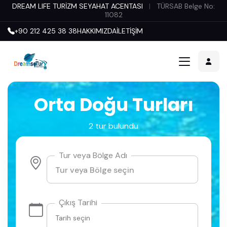
DREAM LIFE TURİZM SEYAHAT ACENTASI
|
TÜRSAB Belge No:
11082
+90 212 425 38 38
HAKKIMIZDA
İLETİŞİM
Orta Doğu Turları
2 tur bulundu
Tur veya Bölge Adı
Çıkış Tarihi