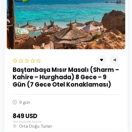
Haziran 2027
Temmuz 2027
Ağustos 2027
Eylül 2027
Ekim 2027
Kasım 2027
Baştanbaşa Mısır Masalı (Sharm –
Aralık 2027
Kahire – Hurghada) 8 Gece – 9
Gün (7 Gece Otel Konaklaması)
Ocak 2028
Şubat 2028
9 gün
Mart 2028
849 USD
'den başlayan fiyatlar
Nisan 2028
Orta Doğu Turları