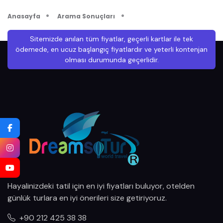
Mayıs 2027
Anasayfa
Arama Sonuçları
Haziran 2027
Sitemizde anılan tüm fiyatlar, geçerli kartlar ile tek
Temmuz 2027
ödemede, en ucuz başlangıç fiyatlardır ve yeterli kontenjan
olması durumunda geçerlidir.
Ağustos 2027
Eylül 2027
Ekim 2027
Kasım 2027
Aralık 2027
Ocak 2028
Hayalinizdeki tatil için en iyi fiyatları buluyor, otelden
Şubat 2028
günlük turlara en iyi önerileri size getiriyoruz.
Mart 2028
+90 212 425 38 38