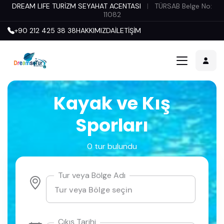
DREAM LIFE TURİZM SEYAHAT ACENTASI
|
TÜRSAB Belge No:
11082
+90 212 425 38 38
HAKKIMIZDA
İLETİŞİM
Kayak ve Kış
Sporları
0 tur bulundu
Tur veya Bölge Adı
Çıkış Tarihi