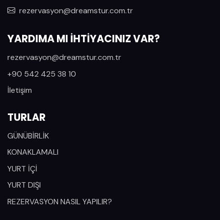
Nisan 2028
rezervasyon@dreamstur.com.tr
Mayıs 2028
YARDIMA MI İHTİYACINIZ VAR?
Haziran 2028
rezervasyon@dreamstur.com.tr
Temmuz 2028
+90 542 425 38 10
İletişim
TURLAR
GÜNÜBİRLİK
KONAKLAMALI
YURT İÇİ
YURT DIŞI
REZERVASYON NASIL YAPILIR?