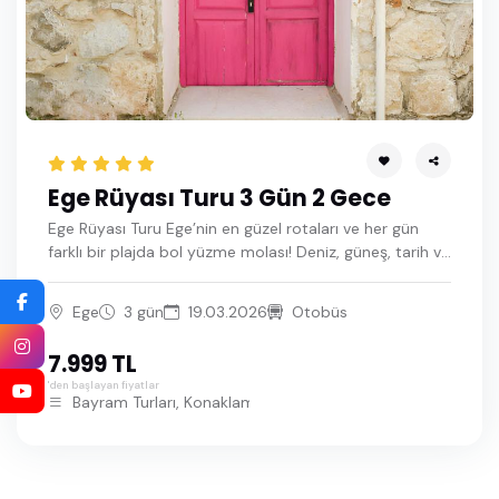
Mayıs 2028
Haziran 2028
Temmuz 2028
Ege Rüyası Turu 3 Gün 2 Gece
Ege Rüyası Turu Ege’nin en güzel rotaları ve her gün
farklı bir plajda bol yüzme molası! Deniz, güneş, tarih ve
doğa 3 gün boyunca seninle!
Ege
3 gün
19.03.2026
Otobüs
7.999 TL
'den başlayan fiyatlar
Bayram Turları, Konaklamalı Turlar, Ege Turu, İstanbul Çıkışlı