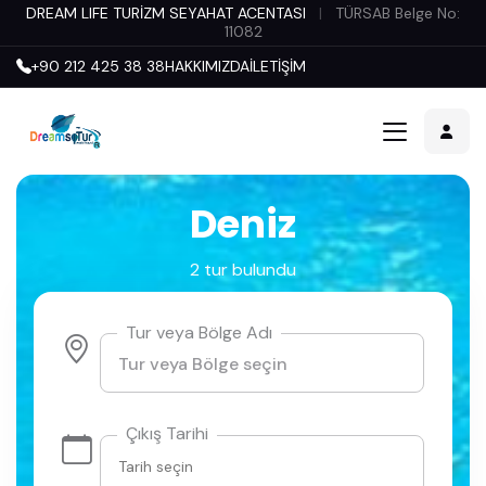
DREAM LIFE TURİZM SEYAHAT ACENTASI
|
TÜRSAB Belge No:
11082
+90 212 425 38 38
HAKKIMIZDA
İLETİŞİM
Deniz
2 tur bulundu
Tur veya Bölge Adı
Çıkış Tarihi