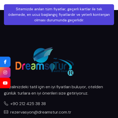
Haziran 2027
Sitemizde anılan tüm fiyatlar, geçerli kartlar ile tek
Temmuz 2027
ödemede, en ucuz başlangıç fiyatlardır ve yeterli kontenjan
olması durumunda geçerlidir.
Ağustos 2027
Eylül 2027
Ekim 2027
Kasım 2027
Aralık 2027
Ocak 2028
Hayalinizdeki tatil için en iyi fiyatları buluyor, otelden
Şubat 2028
günlük turlara en iyi önerileri size getiriyoruz.
Mart 2028
+90 212 425 38 38
Nisan 2028
rezervasyon@dreamstur.com.tr