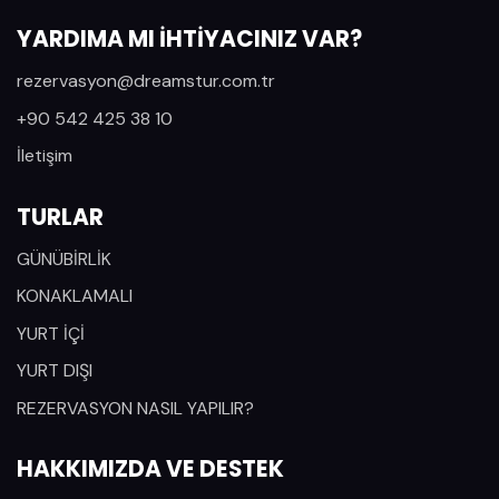
Mayıs 2028
YARDIMA MI İHTİYACINIZ VAR?
Haziran 2028
rezervasyon@dreamstur.com.tr
Temmuz 2028
+90 542 425 38 10
İletişim
TURLAR
GÜNÜBİRLİK
KONAKLAMALI
YURT İÇİ
YURT DIŞI
REZERVASYON NASIL YAPILIR?
HAKKIMIZDA VE DESTEK