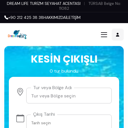
DREAM LIFE TURİZM SEYAHAT ACENTASI
|
TÜRSAB Belge No:
11082
+90 212 425 38 38
HAKKIMIZDA
İLETİŞİM
KESİN ÇIKIŞLI
0 tur bulundu
Tur veya Bölge Adı
Çıkış Tarihi