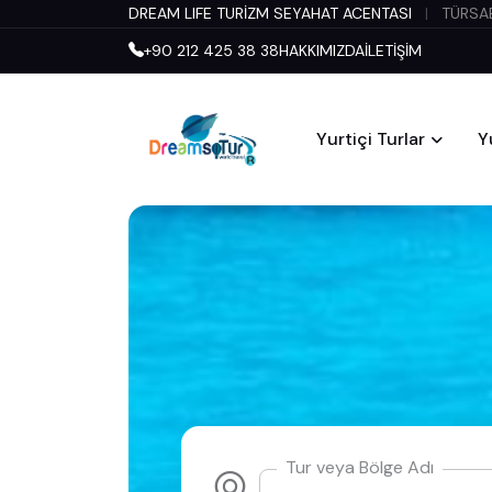
DREAM LIFE TURİZM SEYAHAT ACENTASI
|
TÜRSAB
+90 212 425 38 38
HAKKIMIZDA
İLETİŞİM
Yurtiçi Turlar
Y
Tur veya Bölge Adı