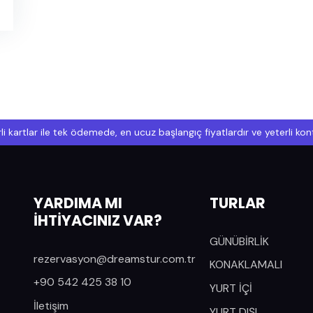
li kartlar ile tek ödemede, en ucuz başlangıç fiyatlardır ve yeterli k
YARDIMA MI
TURLAR
İHTİYACINIZ VAR?
GÜNÜBİRLİK
rezervasyon@dreamstur.com.tr
KONAKLAMALI
+90 542 425 38 10
YURT İÇİ
İletişim
YURT DIŞI