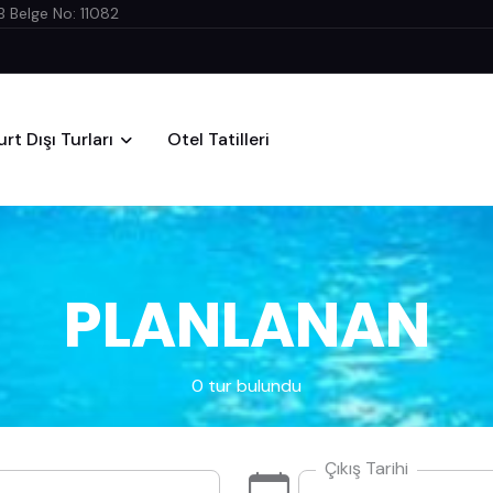
 Belge No: 11082
urt Dışı Turları
Otel Tatilleri
PLANLANAN
0 tur bulundu
Çıkış Tarihi