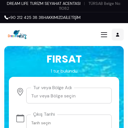
DREAM LIFE TURİZM SEYAHAT ACENTASI
|
TÜRSAB Belge No:
11082
+90 212 425 38 38
HAKKIMIZDA
İLETİŞİM
FIRSAT
1 tur bulundu
Tur veya Bölge Adı
Çıkış Tarihi