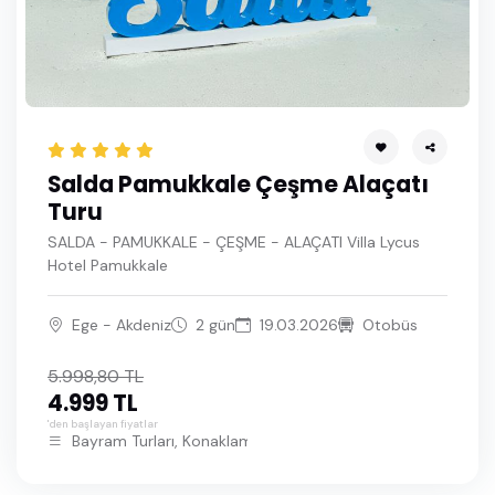
Haziran 2027
Temmuz 2027
Ağustos 2027
Eylül 2027
Salda Pamukkale Çeşme Alaçatı
Ekim 2027
Turu
Kasım 2027
SALDA - PAMUKKALE - ÇEŞME - ALAÇATI Villa Lycus
Hotel Pamukkale
Aralık 2027
Ege - Akdeniz
2 gün
19.03.2026
Otobüs
Ocak 2028
Şubat 2028
5.998,80 TL
4.999 TL
Mart 2028
'den başlayan fiyatlar
Bayram Turları, Konaklamalı Turlar, Ege Turu, İstanbul Çıkışlı
Nisan 2028