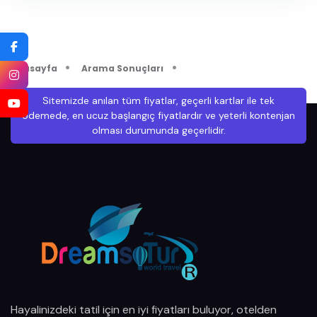
Mayıs 2028
Haziran 2028
Anasayfa
Arama Sonuçları
Temmuz 2028
Sitemizde anılan tüm fiyatlar, geçerli kartlar ile tek
ödemede, en ucuz başlangıç fiyatlardır ve yeterli kontenjan
olması durumunda geçerlidir.
Hayalinizdeki tatil için en iyi fiyatları buluyor, otelden