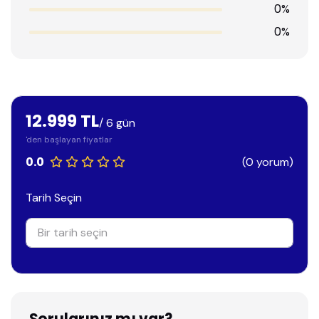
0%
0%
12.999 TL
/ 6 gün
'den başlayan fiyatlar
0.0
(0 yorum)
Tarih Seçin
Sorularınız mı var?