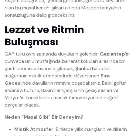
Akşam olduğunda, "gecesi gerdanlık, gündüzü seyranlık"
olan bu masal kentin ışıkları altında Mezopotamya’nın
sonsuzluğuna dalıp gideceksiniz.
Lezzet ve Ritmin
Buluşması
GAP turu aynı zamanda duyuların şölenidir.
Gaziantep
’in
dünyaca ünlü mutfağında baharat kokuları arasında bir
gastronomi serüvenine çıkacak,
Şanlıurfa
’da bir
mağaranın mistik atmosferinde düzenlenen
Sıra
Gecesi
’nde davulların ritmiyle coşacaksınız. Balıklıgöl’ün
efsanevi huzuru, Bakırcılar Çarşısı’nın çekiç sesleri ve
Midyat’ın konakları bu masalı tamamlayan en değerli
parçalar olacak.
Neden "Masal Gibi" Bir Deneyim?
Mistik Atmosfer:
Binlerce yıllık inançların ve dillerin