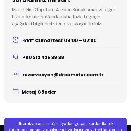
Masal Gibi Gap Turu 4 Gece Konaklamalı ve diğer
hizmetlerimiz hakkında daha fazla bilgi için
aşağıdaki bilgilerimizden bize ulaşabilirsiniz.
Saat:
Cumartesi: 09:00 – 02:00
+90 212 425 38 38
rezervasyon@dreamstur.com.tr
Mesaj Gönder
Sitemizde anılan tüm fiyatlar, geçerli kartlar ile tek
ödemede, en ucuz başlangıç fiyatlardır ve yeterli kontenjan