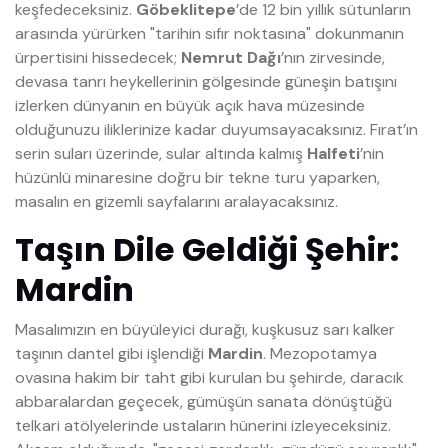
keşfedeceksiniz.
Göbeklitepe
’de 12 bin yıllık sütunların
arasında yürürken "tarihin sıfır noktasına" dokunmanın
ürpertisini hissedecek;
Nemrut Dağı
’nın zirvesinde,
devasa tanrı heykellerinin gölgesinde güneşin batışını
izlerken dünyanın en büyük açık hava müzesinde
olduğunuzu iliklerinize kadar duyumsayacaksınız. Fırat’ın
serin suları üzerinde, sular altında kalmış
Halfeti
’nin
hüzünlü minaresine doğru bir tekne turu yaparken,
masalın en gizemli sayfalarını aralayacaksınız.
Taşın Dile Geldiği Şehir:
Mardin
Masalımızın en büyüleyici durağı, kuşkusuz sarı kalker
taşının dantel gibi işlendiği
Mardin
. Mezopotamya
ovasına hakim bir taht gibi kurulan bu şehirde, daracık
abbaralardan geçecek, gümüşün sanata dönüştüğü
telkari atölyelerinde ustaların hünerini izleyeceksiniz.