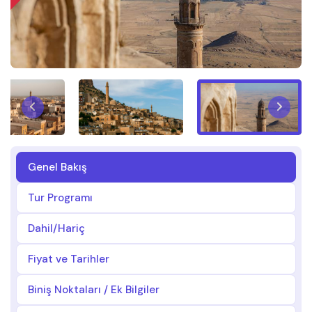
Genel Bakış
Tur Programı
Dahil/Hariç
Fiyat ve Tarihler
Biniş Noktaları / Ek Bilgiler