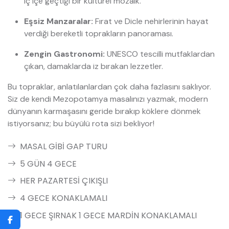
iç içe geçtiği bir kültürel mozaik.
Eşsiz Manzaralar:
Fırat ve Dicle nehirlerinin hayat
verdiği bereketli toprakların panoraması.
Zengin Gastronomi:
UNESCO tescilli mutfaklardan
çıkan, damaklarda iz bırakan lezzetler.
Bu topraklar, anlatılanlardan çok daha fazlasını saklıyor.
Siz de kendi Mezopotamya masalınızı yazmak, modern
dünyanın karmaşasını geride bırakıp köklere dönmek
istiyorsanız; bu büyülü rota sizi bekliyor!
MASAL GİBİ GAP TURU
5 GÜN 4 GECE
HER PAZARTESİ ÇIKIŞLI
4 GECE KONAKLAMALI
1 GECE ŞIRNAK 1 GECE MARDİN KONAKLAMALI