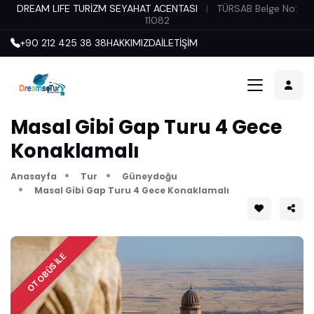
DREAM LIFE TURİZM SEYAHAT ACENTASI
|
TÜRSAB Belge No:
11082
+90 212 425 38 38
HAKKIMIZDA
İLETİŞİM
Masal Gibi Gap Turu 4 Gece
Konaklamalı
Anasayfa
Tur
Güneydoğu
Masal Gibi Gap Turu 4 Gece Konaklamalı
OTOBÜS İLE