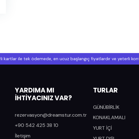
li kartlar ile tek ödemede, en ucuz başlangıç fiyatlardır ve yeterli k
YARDIMA MI
TURLAR
İHTİYACINIZ VAR?
GÜNÜBİRLİK
rezervasyon@dreamstur.com.tr
KONAKLAMALI
+90 542 425 38 10
YURT İÇİ
İletişim
YURT DIŞI