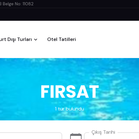
 Belge No: 11082
urt Dışı Turları
Otel Tatilleri
FIRSAT
1 tur bulundu
Çıkış Tarihi