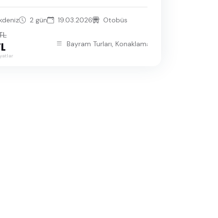
kdeniz
2 gün
19.03.2026
Otobüs
TL
Bayram Turları, Konaklamalı Turlar, Ege Turu, İstan
TL
yatlar