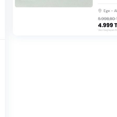
Haziran 2027
Ege - A
Temmuz 2027
5.998,80 
4.999 
Ağustos 2027
'den başlayan fi
Eylül 2027
Ekim 2027
Kasım 2027
Aralık 2027
Ocak 2028
Şubat 2028
Mart 2028
Nisan 2028