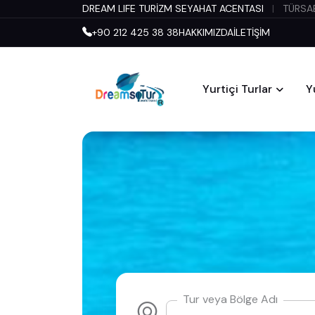
DREAM LIFE TURİZM SEYAHAT ACENTASI
|
TÜRSAB
+90 212 425 38 38
HAKKIMIZDA
İLETİŞİM
Yurtiçi Turlar
Y
Tur veya Bölge Adı