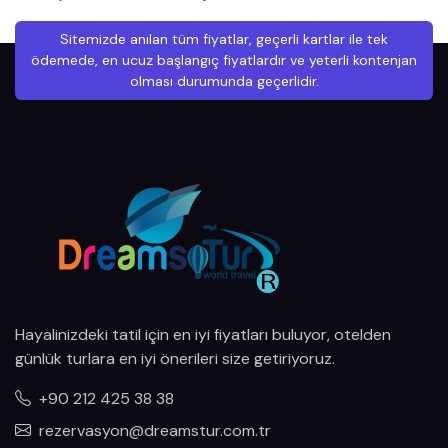
Sitemizde anılan tüm fiyatlar, geçerli kartlar ile tek
ödemede, en ucuz başlangıç fiyatlardır ve yeterli kontenjan
olması durumunda geçerlidir.
Hayalinizdeki tatil için en iyi fiyatları buluyor, otelden
günlük turlara en iyi önerileri size getiriyoruz.
+90 212 425 38 38
rezervasyon@dreamstur.com.tr