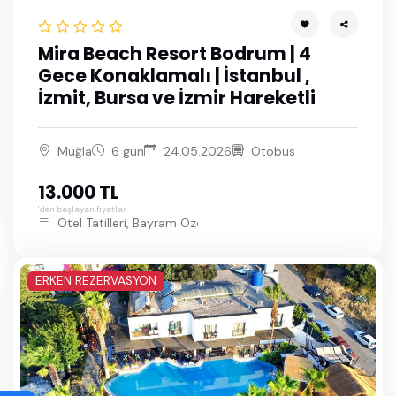
Mira Beach Resort Bodrum | 4
Gece Konaklamalı | İstanbul ,
İzmit, Bursa ve İzmir Hareketli
Muğla
6 gün
24.05.2026
Otobüs
13.000 TL
'den başlayan fiyatlar
Otel Tatilleri, Bayram Özel Bodrum Turları
ERKEN REZERVASYON