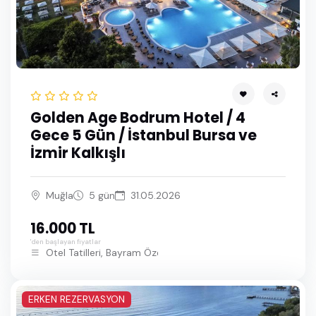
Haziran 2027
Temmuz 2027
Ağustos 2027
Eylül 2027
Golden Age Bodrum Hotel / 4
Ekim 2027
Gece 5 Gün / İstanbul Bursa ve
Kasım 2027
İzmir Kalkışlı
Aralık 2027
Muğla
5 gün
31.05.2026
Ocak 2028
16.000 TL
Şubat 2028
'den başlayan fiyatlar
Otel Tatilleri, Bayram Özel Bodrum Turları
Mart 2028
Nisan 2028
ERKEN REZERVASYON