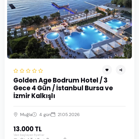
Mayıs 2028
Haziran 2028
Temmuz 2028
Golden Age Bodrum Hotel / 3
Gece 4 Gün / İstanbul Bursa ve
İzmir Kalkışlı
Muğla
4 gün
21.05.2026
13.000 TL
'den başlayan fiyatlar