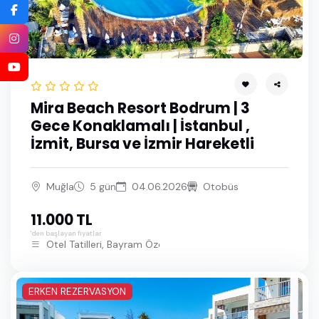
Mira Beach Resort Bodrum | 3
Gece Konaklamalı | İstanbul ,
İzmit, Bursa ve İzmir Hareketli
Muğla
5 gün
04.06.2026
Otobüs
11.000 TL
'den başlayan fiyatlar
Otel Tatilleri, Bayram Özel Bodrum Turları
ERKEN REZERVASYON