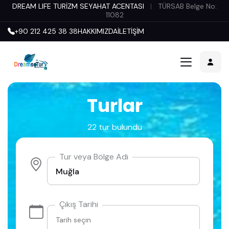
DREAM LIFE TURİZM SEYAHAT ACENTASI
|
TÜRSAB Belge No:
11082
+90 212 425 38 38
HAKKIMIZDA
İLETİŞİM
Turlar
22 tur bulundu
Tur veya Bölge Adı
Çıkış Tarihi