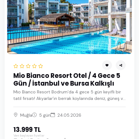
Mio Bianco Resort Otel / 4 Gece 5
Gün / İstanbul ve Bursa Kalkışlı
Mio Bianco Resort Bodrum’da 4 gece 5 gün keyifli bir
tatil fırsatı! Akyarlar’ın berrak koylarında deniz, güneş ve
konforu bir arada yaşayın. Modern odalar, lezzetli açık
büfe, havuzlar ve zengin tesis olanaklarıyla uygun fiyatlı
Muğla
5 gün
24.05.2026
Bodrum tatilinin tadını çıkarın.
13.999 TL
'den başlayan fiyatlar