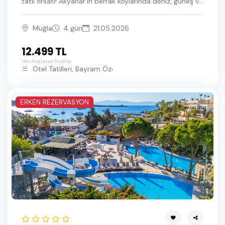
tatil fırsatı! Akyarlar’ın berrak koylarında deniz, güneş ve
konforu bir arada yaşayın. Modern odalar, lezzetli açık
büfe, havuzlar ve zengin tesis olanaklarıyla uygun fiyatlı
Muğla
4 gün
21.05.2026
Bodrum tatilinin tadını çıkarın.
12.499 TL
'den başlayan fiyatlar
Otel Tatilleri, Bayram Özel Bodrum Turları
ERKEN REZERVASYON