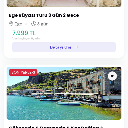
Ege Rüyası Turu 3 Gün 2 Gece
Ege
3 gün
7.999 TL
'den başlayan fiyatlar
Detayı Gör
SON YERLER!