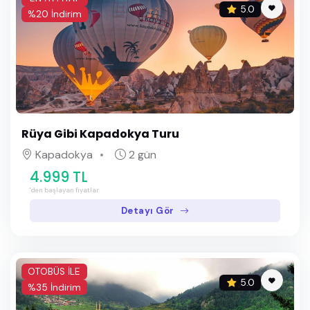
5.0
%20 İndirim
Rüya Gibi Kapadokya Turu
Kapadokya
2 gün
4.999 TL
'den başlayan fiyatlar
Detayı Gör
OTOBÜS İLE
5.0
%35 İndirim