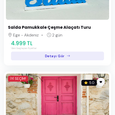
Salda Pamukkale Çeşme Alaçatı Turu
Ege - Akdeniz
2 gün
4.999 TL
'den başlayan fiyatlar
Detayı Gör
İYİ SEÇİM!
5.0