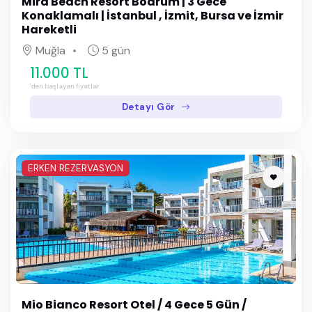
Mira Beach Resort Bodrum | 3 Gece
Konaklamalı | İstanbul , İzmit, Bursa ve İzmir
Hareketli
Muğla
5 gün
11.000 TL
'den başlayan fiyatlar
Detayı Gör
ERKEN REZERVASYON
Mio Bianco Resort Otel / 4 Gece 5 Gün /