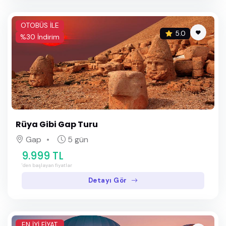
OTOBÜS İLE
5.0
%30 İndirim
Rüya Gibi Gap Turu
Gap
5 gün
9.999 TL
'den başlayan fiyatlar
Detayı Gör
EN İYİ FİYAT