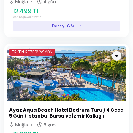
Muğla
4 gün
12.499 TL
'den başlayan fiyatlar
Detayı Gör
ERKEN REZERVASYON
Ayaz Aqua Beach Hotel Bodrum Turu / 4 Gece
5 Gün / İstanbul Bursa ve İzmir Kalkışlı
Muğla
5 gün