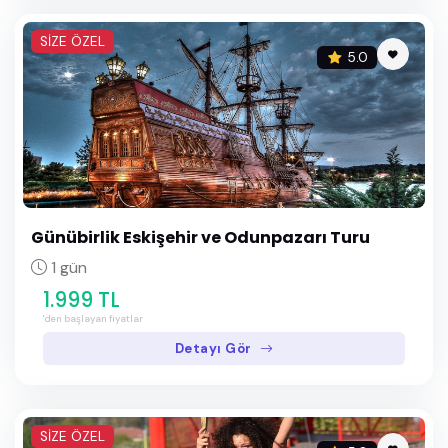
SİZE ÖZEL
5.0
Günübirlik Eskişehir ve Odunpazarı Turu
1 gün
1.999 TL
'den başlayan fiyatlar
Detayı Gör
SİZE ÖZEL