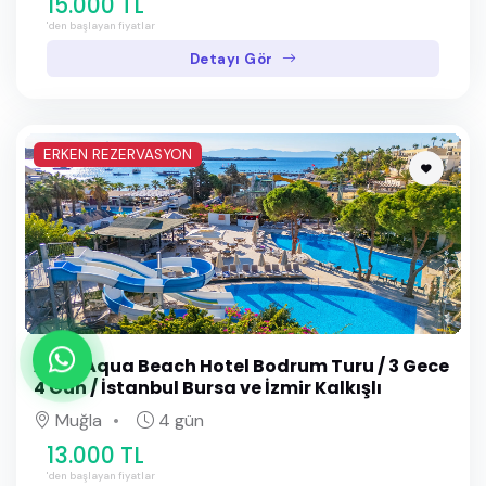
15.000 TL
'den başlayan fiyatlar
Detayı Gör
ERKEN REZERVASYON
Ayaz Aqua Beach Hotel Bodrum Turu / 3 Gece
4 Gün / İstanbul Bursa ve İzmir Kalkışlı
Muğla
4 gün
13.000 TL
'den başlayan fiyatlar