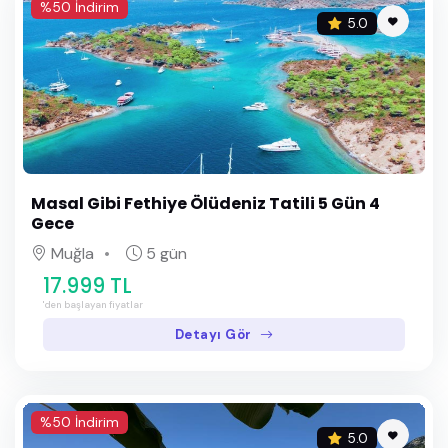
%50 İndirim
5.0
Masal Gibi Fethiye Ölüdeniz Tatili 5 Gün 4
Gece
Muğla
5 gün
17.999 TL
'den başlayan fiyatlar
Detayı Gör
%50 İndirim
5.0