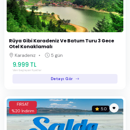
Rüya Gibi Karadeniz Ve Batum Turu 3 Gece
Otel Konaklamalı
Karadeniz
5 gün
9.999 TL
'den başlayan fiyatlar
Detayı Gör
FIRSAT
5.0
%20 İndirim