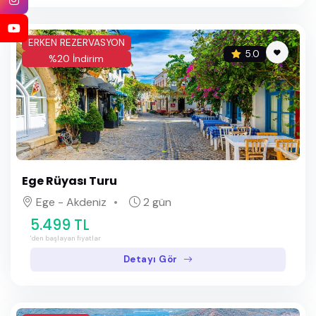
ERKEN REZERVASYON
5.0
%20 İndirim
Ege Rüyası Turu
Ege - Akdeniz
2 gün
5.499 TL
'den başlayan fiyatlar
Detayı Gör