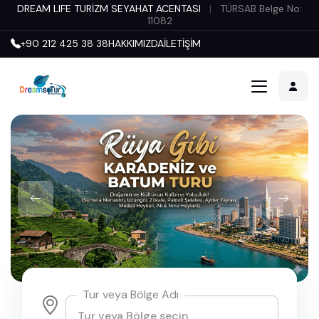
DREAM LIFE TURİZM SEYAHAT ACENTASI
|
TÜRSAB Belge No:
11082
+90 212 425 38 38
HAKKIMIZDA
İLETİŞİM
Tur veya Bölge Adı