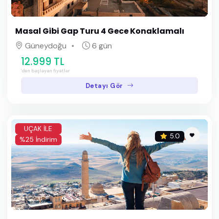
Masal Gibi Gap Turu 4 Gece Konaklamalı
Güneydoğu
6 gün
12.999 TL
'den başlayan fiyatlar
Detayı Gör
UÇAK İLE
5.0
%25 İndirim