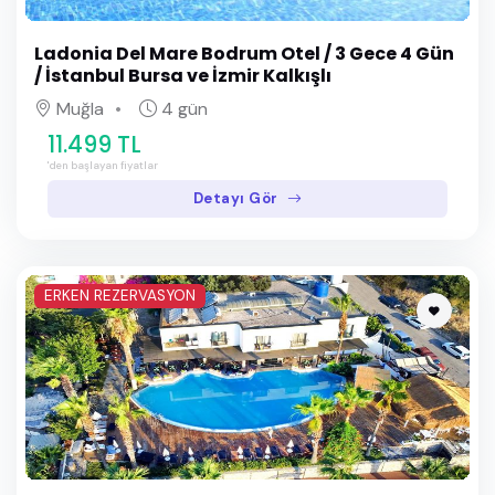
Ladonia Del Mare Bodrum Otel / 3 Gece 4 Gün
/ İstanbul Bursa ve İzmir Kalkışlı
Muğla
4 gün
11.499 TL
'den başlayan fiyatlar
Detayı Gör
ERKEN REZERVASYON