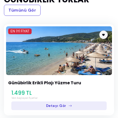
Tümünü Gör
Mart 2028
Nisan 2028
EN İYİ FİYAT
Mayıs 2028
Haziran 2028
Temmuz 2028
Günübirlik Erikli Plajı Yüzme Turu
1.499 TL
'den başlayan fiyatlar
Detayı Gör