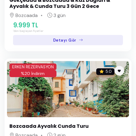
Gökçeada & Bozcaada & Kaz Dağları &
Ayvalık & Cunda Turu 3 Gün 2 Gece
Bozcaada
3 gün
9.999 TL
'den başlayan fiyatlar
Detayı Gör
ERKEN REZERVASYON
5.0
%20 İndirim
Bozcaada Ayvalık Cunda Turu
Bozcaada
2 gün