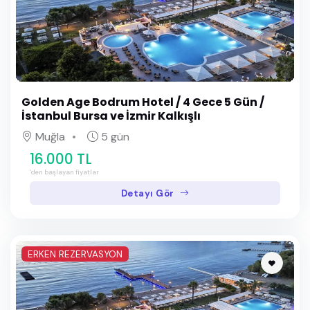
Golden Age Bodrum Hotel / 4 Gece 5 Gün /
İstanbul Bursa ve İzmir Kalkışlı
Muğla
5 gün
16.000 TL
'den başlayan fiyatlar
Detayı Gör
ERKEN REZERVASYON